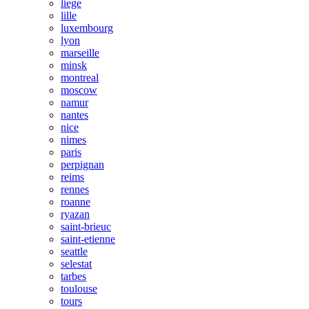
liege
lille
luxembourg
lyon
marseille
minsk
montreal
moscow
namur
nantes
nice
nimes
paris
perpignan
reims
rennes
roanne
ryazan
saint-brieuc
saint-etienne
seattle
selestat
tarbes
toulouse
tours