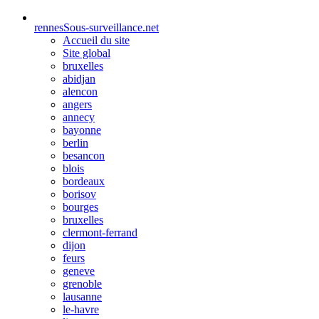
rennes
Sous-surveillance.net
Accueil du site
Site global
bruxelles
abidjan
alencon
angers
annecy
bayonne
berlin
besancon
blois
bordeaux
borisov
bourges
bruxelles
clermont-ferrand
dijon
feurs
geneve
grenoble
lausanne
le-havre