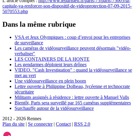
L’article complet :
http://www.leparisien.fr/paris-75/paris-75005/la-
capitale-va-renforcer-son-dispositif-de-videoprotection-07-09-2015-
5070553.php
Dans la même rubrique
VSA et Jeux Olympiques : coup d’envoi pour les entreprises
de surveillance
Les caméras de vidéosurveillance peuvent désormais "vidéo-
verbaliser"
LES CONTAINERS DE LA HONTE
Les gendarmes déploient leurs drônes
VIDEO. "Cash Investigation" : quand la vidéosurveillance se
met au vert
Une vidéosurveillance en plein boom
Lettre ouverte à Philippine Dolbeau, lycéenne et technocrate
sécuritaire
Militants assignés à résidence : lettre ouverte à Manuel Valls
Bientôt, Paris sera surveillé par 165 caméras supplémentaires
Surchauffe autour de la vidéosurveillance
2012 - 2026 Rennes
Plan du site
|
Se connecter
|
Contact
|
RSS 2.0