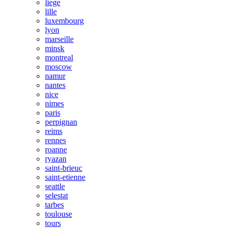
liege
lille
luxembourg
lyon
marseille
minsk
montreal
moscow
namur
nantes
nice
nimes
paris
perpignan
reims
rennes
roanne
ryazan
saint-brieuc
saint-etienne
seattle
selestat
tarbes
toulouse
tours