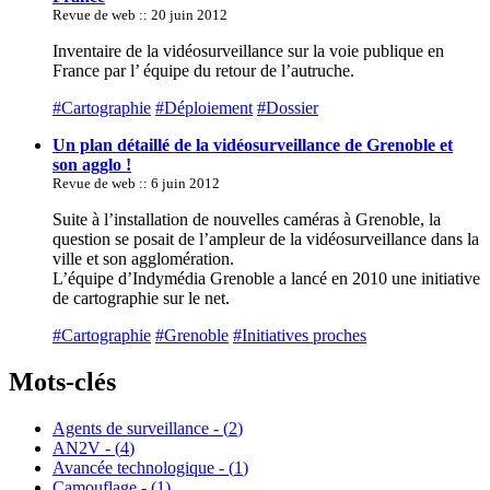
Revue de web :: 20 juin 2012
Inventaire de la vidéosurveillance sur la voie publique en
France par l’ équipe du retour de l’autruche.
#Cartographie
#Déploiement
#Dossier
Un plan détaillé de la vidéosurveillance de Grenoble et
son agglo !
Revue de web :: 6 juin 2012
Suite à l’installation de nouvelles caméras à Grenoble, la
question se posait de l’ampleur de la vidéosurveillance dans la
ville et son agglomération.
L’équipe d’Indymédia Grenoble a lancé en 2010 une initiative
de cartographie sur le net.
#Cartographie
#Grenoble
#Initiatives proches
Mots-clés
Agents de surveillance - (
2
)
AN2V - (
4
)
Avancée technologique - (
1
)
Camouflage - (
1
)