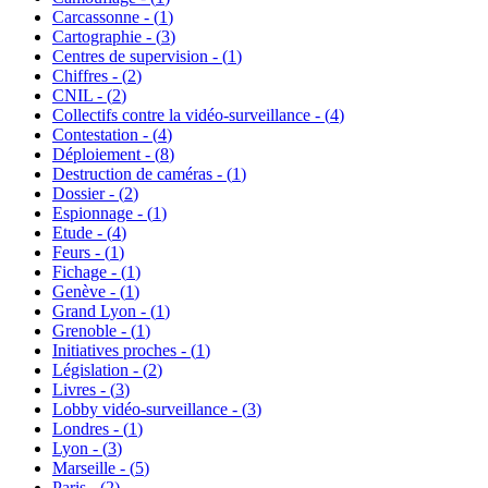
Carcassonne - (
1
)
Cartographie - (
3
)
Centres de supervision - (
1
)
Chiffres - (
2
)
CNIL - (
2
)
Collectifs contre la vidéo-surveillance - (
4
)
Contestation - (
4
)
Déploiement - (
8
)
Destruction de caméras - (
1
)
Dossier - (
2
)
Espionnage - (
1
)
Etude - (
4
)
Feurs - (
1
)
Fichage - (
1
)
Genève - (
1
)
Grand Lyon - (
1
)
Grenoble - (
1
)
Initiatives proches - (
1
)
Législation - (
2
)
Livres - (
3
)
Lobby vidéo-surveillance - (
3
)
Londres - (
1
)
Lyon - (
3
)
Marseille - (
5
)
Paris - (
2
)