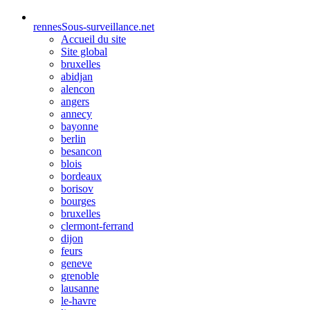
rennes
Sous-surveillance.net
Accueil du site
Site global
bruxelles
abidjan
alencon
angers
annecy
bayonne
berlin
besancon
blois
bordeaux
borisov
bourges
bruxelles
clermont-ferrand
dijon
feurs
geneve
grenoble
lausanne
le-havre