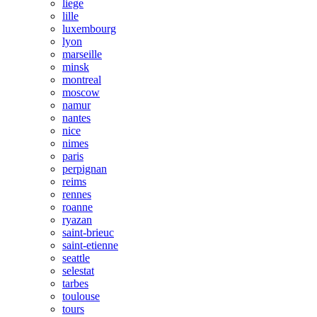
liege
lille
luxembourg
lyon
marseille
minsk
montreal
moscow
namur
nantes
nice
nimes
paris
perpignan
reims
rennes
roanne
ryazan
saint-brieuc
saint-etienne
seattle
selestat
tarbes
toulouse
tours