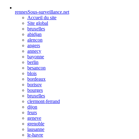
rennes
Sous-surveillance.net
Accueil du site
Site global
bruxelles
abidjan
alencon
angers
annecy
bayonne
berlin
besancon
blois
bordeaux
borisov
bourges
bruxelles
clermont-ferrand
dijon
feurs
geneve
grenoble
lausanne
le-havre