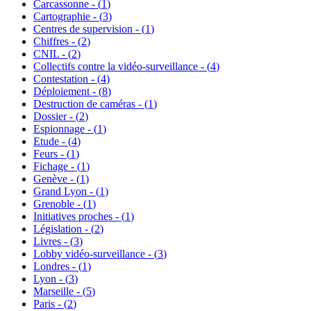
Carcassonne - (
1
)
Cartographie - (
3
)
Centres de supervision - (
1
)
Chiffres - (
2
)
CNIL - (
2
)
Collectifs contre la vidéo-surveillance - (
4
)
Contestation - (
4
)
Déploiement - (
8
)
Destruction de caméras - (
1
)
Dossier - (
2
)
Espionnage - (
1
)
Etude - (
4
)
Feurs - (
1
)
Fichage - (
1
)
Genève - (
1
)
Grand Lyon - (
1
)
Grenoble - (
1
)
Initiatives proches - (
1
)
Législation - (
2
)
Livres - (
3
)
Lobby vidéo-surveillance - (
3
)
Londres - (
1
)
Lyon - (
3
)
Marseille - (
5
)
Paris - (
2
)