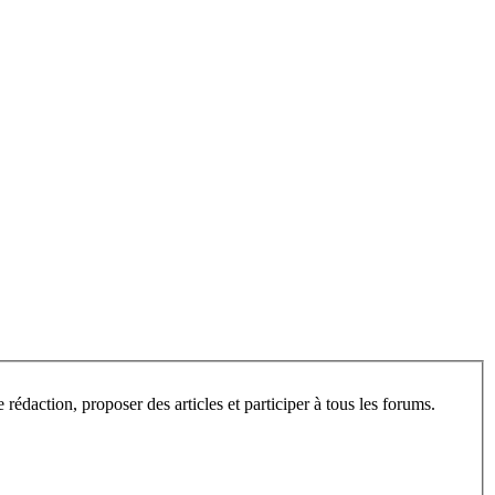
L’espace privé de ce site est ouvert aux visiteurs, après inscription. Une fois enregistré, vous pourrez consulter les articles en cours de rédaction, proposer des articles et participer à tous les forums.