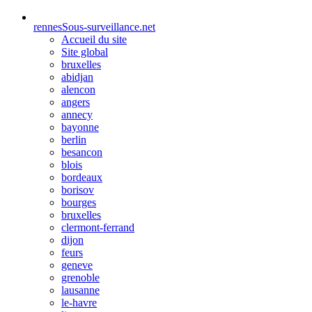
rennes
Sous-surveillance.net
Accueil du site
Site global
bruxelles
abidjan
alencon
angers
annecy
bayonne
berlin
besancon
blois
bordeaux
borisov
bourges
bruxelles
clermont-ferrand
dijon
feurs
geneve
grenoble
lausanne
le-havre