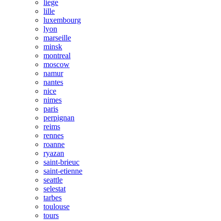
liege
lille
luxembourg
lyon
marseille
minsk
montreal
moscow
namur
nantes
nice
nimes
paris
perpignan
reims
rennes
roanne
ryazan
saint-brieuc
saint-etienne
seattle
selestat
tarbes
toulouse
tours