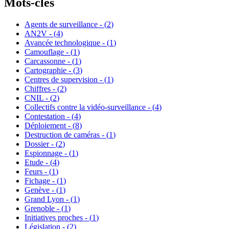
Mots-clés
Agents de surveillance - (
2
)
AN2V - (
4
)
Avancée technologique - (
1
)
Camouflage - (
1
)
Carcassonne - (
1
)
Cartographie - (
3
)
Centres de supervision - (
1
)
Chiffres - (
2
)
CNIL - (
2
)
Collectifs contre la vidéo-surveillance - (
4
)
Contestation - (
4
)
Déploiement - (
8
)
Destruction de caméras - (
1
)
Dossier - (
2
)
Espionnage - (
1
)
Etude - (
4
)
Feurs - (
1
)
Fichage - (
1
)
Genève - (
1
)
Grand Lyon - (
1
)
Grenoble - (
1
)
Initiatives proches - (
1
)
Législation - (
2
)