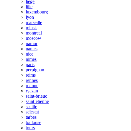
liege
lille
luxembourg
lyon
marseille
minsk
montreal
moscow
namur
nantes
nice
nimes
paris
perpignan
reims
rennes
roanne
ryazan
saint-brieuc
saint-etienne
seattle
selestat
tarbes
toulouse
tours