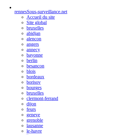
rennes
Sous-surveillance.net
Accueil du site
Site global
bruxelles
abidjan
alencon
angers
annecy
bayonne
berlin
besancon
blois
bordeaux
borisov
bourges
bruxelles
clermont-ferrand
dijon
feurs
geneve
grenoble
lausanne
le-havre