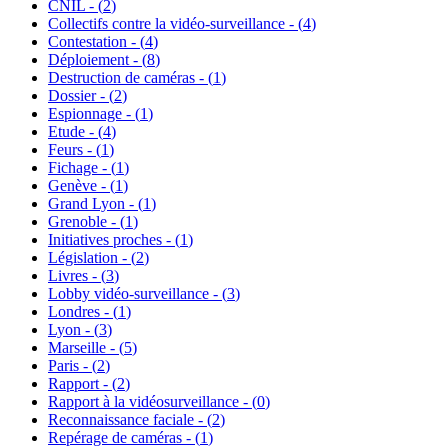
CNIL - (
2
)
Collectifs contre la vidéo-surveillance - (
4
)
Contestation - (
4
)
Déploiement - (
8
)
Destruction de caméras - (
1
)
Dossier - (
2
)
Espionnage - (
1
)
Etude - (
4
)
Feurs - (
1
)
Fichage - (
1
)
Genève - (
1
)
Grand Lyon - (
1
)
Grenoble - (
1
)
Initiatives proches - (
1
)
Législation - (
2
)
Livres - (
3
)
Lobby vidéo-surveillance - (
3
)
Londres - (
1
)
Lyon - (
3
)
Marseille - (
5
)
Paris - (
2
)
Rapport - (
2
)
Rapport à la vidéosurveillance - (
0
)
Reconnaissance faciale - (
2
)
Repérage de caméras - (
1
)